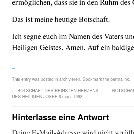
ermöglichen, dass sie in den Ruhm des G
Das ist meine heutige Botschaft.
Ich segne euch im Namen des Vaters un
Heiligen Geistes. Amen. Auf ein baldig
This entry was posted in
archivieren
. Bookmark the
permalink
.
←
BOTSCHAFT DES REINSTEN HERZENS
BOTSCHAF
DES HEILIGEN JOSEF 6.marz 1998
Hinterlasse eine Antwort
Deine E-Mail-Adresse wird nicht veröffe