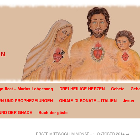
nificat – Marias Lobgesang
DREI HEILIGE HERZEN
Gebete
Gebe
GLAUBER DE SOUZA COUTINHO-ITAPIRANGA – AMAZONAS- B
EN UND PROPHEZEIUNGEN
GHIAIE DI BONATE – ITALIEN
Jesus
UND DER GNADE
Buch der gäste
ERSTE MITTWOCH IM MONAT – 1. OKTOBER 2014
→