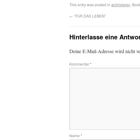
This entry was posted in
archivieren
. Boo
←
“FüR DAS LEBEN”
Hinterlasse eine Antwo
Deine E-Mail-Adresse wird nicht ver
Kommentar
*
Name
*